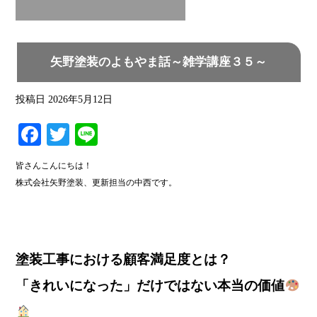
矢野塗装のよもやま話～雑学講座３５～
投稿日
2026年5月12日
Fa
T
Li
ce
wi
ne
皆さんこんにちは！
bo
tte
株式会社矢野塗装、更新担当の中西です。
ok
r
塗装工事における顧客満足度とは？
「きれいになった」だけではない本当の価値