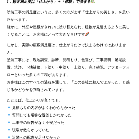
1．顧客満足度は「仕上がり」＋「体験」で決まる
塗装工事の満足度というと、多くの方がまず「仕上がりの美しさ」を思い
浮かべます。
確かに、外壁や屋根がきれいに塗り替えられ、建物が見違えるように美し
くなることは、お客様にとって大きな喜びです
しかし、実際の顧客満足度は、仕上がりだけで決まるわけではありませ
ん。
塗装工事には、現地調査、診断、見積もり、色選び、工事説明、足場設
置、洗浄、下地補修、下塗り・中塗り・上塗り、完了確認、アフターフォ
ローといった多くの工程があります。
お客様はこのすべての過程を通して、「この会社に頼んでよかった」と感
じるかどうかを判断されています。
たとえば、仕上がりが良くても、
見積もりの内容がよくわからなかった
質問しても曖昧な返答しかなかった
工事中の報告がなく不安だった
現場が散らかっていた
近隣への配慮が足りなかった