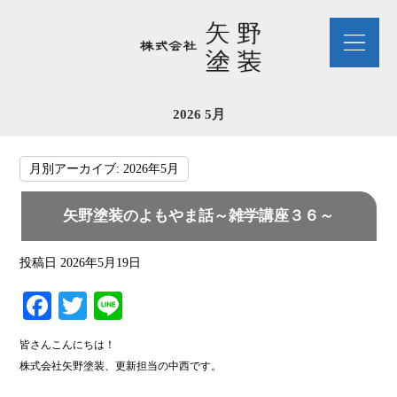
2026 5月
月別アーカイブ:
2026年5月
矢野塗装のよもやま話～雑学講座３６～
投稿日
2026年5月19日
Fa
T
Li
ce
wi
ne
皆さんこんにちは！
bo
tte
株式会社矢野塗装、更新担当の中西です。
ok
r