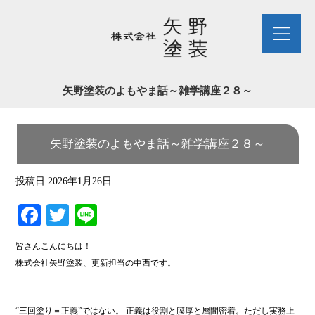
矢野塗装のよもやま話～雑学講座２８～
矢野塗装のよもやま話～雑学講座２８～
投稿日
2026年1月26日
Fa
T
Li
ce
wi
ne
皆さんこんにちは！
bo
tte
株式会社矢野塗装、更新担当の中西です。
ok
r
“三回塗り＝正義”ではない。 正義は役割と膜厚と層間密着。ただし実務上