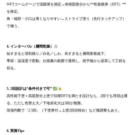
WFTコームゲージで湿膜厚を測定→体積固形分から**乾燥膜厚（DFT）**
を推定。
角・端部・小口は薄くなりやすい→ストライプ塗り（先行タッチアップ）
で補う。
4. インターバル（層間乾燥）
短すぎると溶剤残り／白化／しわ、長すぎると層間密着低下。
季節・温湿度で変動。仕様書の範囲で運用し、雨予報から逆算して工程を
切る。
5. 2回設計は“条件付きで可”
/
高性能下塗＋高固形分上塗で目標DFTを満たす設計なら、2回でも理屈は通
る。ただし色替え大／下地劣化大は3回が無難。
現場判断で「2.5回」（下塗厚付→上塗2回目軽め）など微調整もあり。
6. 実務Tips