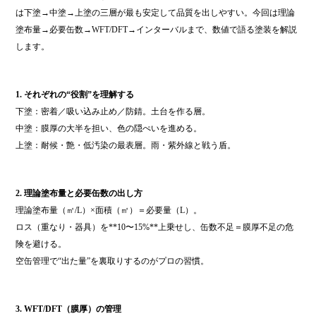
は下塗→中塗→上塗の三層が最も安定して品質を出しやすい。今回は理論
塗布量→必要缶数→WFT/DFT→インターバルまで、数値で語る塗装を解説
します。
1. それぞれの“役割”を理解する
下塗：密着／吸い込み止め／防錆。土台を作る層。
中塗：膜厚の大半を担い、色の隠ぺいを進める。
上塗：耐候・艶・低汚染の最表層。雨・紫外線と戦う盾。
2. 理論塗布量と必要缶数の出し方
理論塗布量（㎡/L）×面積（㎡）＝必要量（L）。
ロス（重なり・器具）を**10〜15%**上乗せし、缶数不足＝膜厚不足の危
険を避ける。
空缶管理で“出た量”を裏取りするのがプロの習慣。
3. WFT/DFT（膜厚）の管理