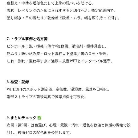
色替え：中塗を近似色にして上塗の隠ぺいを助ける。
希釈：レベリングのために入れすぎるとDFT不足。指定範囲内で。
塗り継ぎ：日の当たり／乾燥差で段差・ムラ。幅を広く持って消す。
7. トラブル事例と処方箋
ピンホール：泡・揮発→薄付×複数回、消泡剤・攪拌見直し。
艶ムラ：吸い込み差・ロット混在→下塗厚／缶のロット管理。
しわ・割れ：重ね早すぎ／過厚→規定WFTとインターバル遵守。
8. 検査・記録
WFT/DFTのスポット測定値、空缶数、温湿度、風速を日報化。
端部ストライプの前後写真で膜厚担保を可視化。
9. まとめチェック
次回（第9回）は色選び。心理・景観・汚れ・退色を数値と体感の両輪で設
計し、後悔ゼロの配色術を公開します。