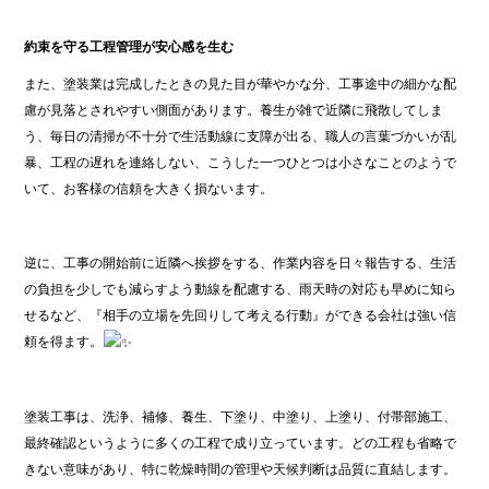
約束を守る工程管理が安心感を生む
また、塗装業は完成したときの見た目が華やかな分、工事途中の細かな配
慮が見落とされやすい側面があります。養生が雑で近隣に飛散してしま
う、毎日の清掃が不十分で生活動線に支障が出る、職人の言葉づかいが乱
暴、工程の遅れを連絡しない、こうした一つひとつは小さなことのようで
いて、お客様の信頼を大きく損ないます。
逆に、工事の開始前に近隣へ挨拶をする、作業内容を日々報告する、生活
の負担を少しでも減らすよう動線を配慮する、雨天時の対応も早めに知ら
せるなど、『相手の立場を先回りして考える行動』ができる会社は強い信
頼を得ます。
塗装工事は、洗浄、補修、養生、下塗り、中塗り、上塗り、付帯部施工、
最終確認というように多くの工程で成り立っています。どの工程も省略で
きない意味があり、特に乾燥時間の管理や天候判断は品質に直結します。