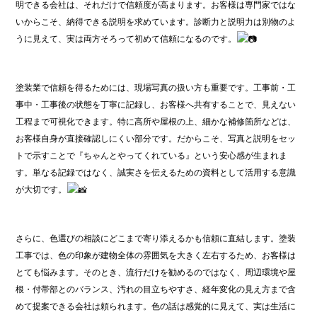
明できる会社は、それだけで信頼度が高まります。お客様は専門家ではな
いからこそ、納得できる説明を求めています。診断力と説明力は別物のよ
うに見えて、実は両方そろって初めて信頼になるのです。
塗装業で信頼を得るためには、現場写真の扱い方も重要です。工事前・工
事中・工事後の状態を丁寧に記録し、お客様へ共有することで、見えない
工程まで可視化できます。特に高所や屋根の上、細かな補修箇所などは、
お客様自身が直接確認しにくい部分です。だからこそ、写真と説明をセッ
トで示すことで『ちゃんとやってくれている』という安心感が生まれま
す。単なる記録ではなく、誠実さを伝えるための資料として活用する意識
が大切です。
さらに、色選びの相談にどこまで寄り添えるかも信頼に直結します。塗装
工事では、色の印象が建物全体の雰囲気を大きく左右するため、お客様は
とても悩みます。そのとき、流行だけを勧めるのではなく、周辺環境や屋
根・付帯部とのバランス、汚れの目立ちやすさ、経年変化の見え方まで含
めて提案できる会社は頼られます。色の話は感覚的に見えて、実は生活に