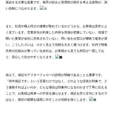
直結する大事な提案です。相手の好みと実用性の両方を考える姿勢が、深
い信頼につながります。
また、社員や職人同士の連携が取れているかどうかも、お客様は意外とよ
く見ています。営業担当が約束した内容を現場が把握していない、現場で
聞いた要望が会社に共有されていない、問い合わせ窓口が曖昧で返答が遅
い。こうしたズレは、小さく見えて信頼を大きく傷つけます。社内で情報
共有の仕組みが整っている会社は、お客様から見ても対応が一貫してお
り、安心して任せやすくなります。
加えて、保証やアフターフォローの説明が明確であることも重要です。
『何年保証です』という言葉だけではなく、どのような症状が対象で、ど
う連絡すればよいのか、どんな場合は対象外になるのかまで丁寧に伝える
ことで、お客様は将来への不安を減らせます。保証を売り文句にするので
はなく、責任の範囲を誠実に示すことが信頼を強くします。