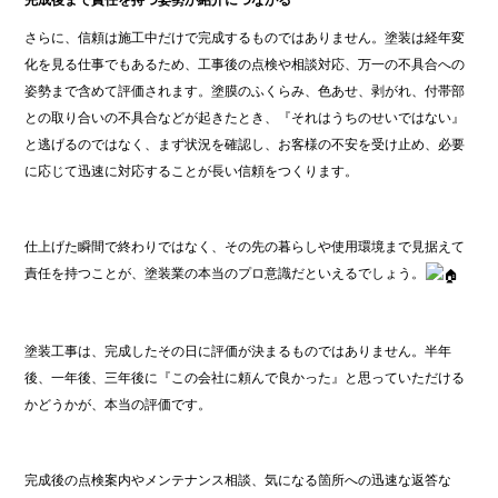
完成後まで責任を持つ姿勢が紹介につながる
さらに、信頼は施工中だけで完成するものではありません。塗装は経年変
化を見る仕事でもあるため、工事後の点検や相談対応、万一の不具合への
姿勢まで含めて評価されます。塗膜のふくらみ、色あせ、剥がれ、付帯部
との取り合いの不具合などが起きたとき、『それはうちのせいではない』
と逃げるのではなく、まず状況を確認し、お客様の不安を受け止め、必要
に応じて迅速に対応することが長い信頼をつくります。
仕上げた瞬間で終わりではなく、その先の暮らしや使用環境まで見据えて
責任を持つことが、塗装業の本当のプロ意識だといえるでしょう。
塗装工事は、完成したその日に評価が決まるものではありません。半年
後、一年後、三年後に『この会社に頼んで良かった』と思っていただける
かどうかが、本当の評価です。
完成後の点検案内やメンテナンス相談、気になる箇所への迅速な返答な