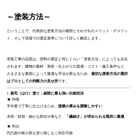
～塗装方法～
ということで、代表的な塗装方法の種類とそれぞれのメリット・デメリッ
ト、そして現場での選定基準について詳しく解説します。
塗装工事の品質は、塗料の選定と同じくらい「塗装方法」によっても左右
されます。建物の素材・形状・仕上がりの質感・コスト・施工条件など、
さまざまな要因によって最適な手法が異なるため、
適切な塗装方法の選択
はプロとしての判断力の見せ所
です。
1.
刷毛（はけ）塗り：細部に最も強い伝統技法
特徴
手作業で丁寧に仕上げるため、
塗膜の厚みを調整しやすい
木部・鉄部・細かな部位や角など、
「繊細さ」が求められる箇所に最適
利点
凹凸面や狭小部も塗り残しなく対応可能