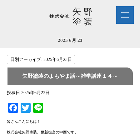
2025 6月 23
日別アーカイブ:
2025年6月23日
矢野塗装のよもやま話～雑学講座１４～
投稿日
2025年6月23日
Fa
T
Li
ce
wi
ne
皆さんこんにちは！
bo
tte
株式会社矢野塗装、更新担当の中西です。
ok
r