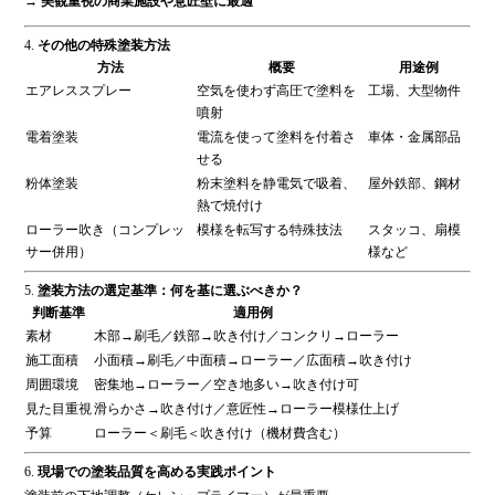
→
美観重視の商業施設や意匠壁に最適
4.
その他の特殊塗装方法
方法
概要
用途例
エアレススプレー
空気を使わず高圧で塗料を
工場、大型物件
噴射
電着塗装
電流を使って塗料を付着さ
車体・金属部品
せる
粉体塗装
粉末塗料を静電気で吸着、
屋外鉄部、鋼材
熱で焼付け
ローラー吹き（コンプレッ
模様を転写する特殊技法
スタッコ、扇模
サー併用）
様など
5.
塗装方法の選定基準：何を基に選ぶべきか？
判断基準
適用例
素材
木部→刷毛／鉄部→吹き付け／コンクリ→ローラー
施工面積
小面積→刷毛／中面積→ローラー／広面積→吹き付け
周囲環境
密集地→ローラー／空き地多い→吹き付け可
見た目重視
滑らかさ→吹き付け／意匠性→ローラー模様仕上げ
予算
ローラー＜刷毛＜吹き付け（機材費含む）
6.
現場での塗装品質を高める実践ポイント