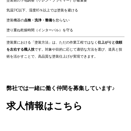
塗装前の下地調整（ケレン・プライマー）が最重要
気温5℃以下、湿度85％以上では塗装を避ける
塗装機器の
点検・洗浄・整備
を怠らない
塗り重ね乾燥時間（インターバル）を守る
塗装業における「塗装方法」は、ただの作業工程ではなく
仕上がりと信頼
を左右する職人技
です。対象や目的に応じて適切な方法を選び、道具と技
術を活かすことで、高品質な塗装仕上げが実現できます。
弊社では一緒に働く仲間を募集しています♪
求人情報はこちら