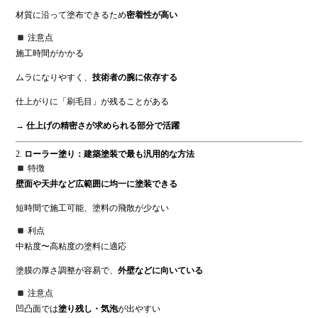
材質に沿って塗布できるため
密着性が高い
注意点
施工時間がかかる
ムラになりやすく、
技術者の腕に依存する
仕上がりに「刷毛目」が残ることがある
→
仕上げの精密さが求められる部分で活躍
2.
ローラー塗り：建築塗装で最も汎用的な方法
特徴
壁面や天井など広範囲に均一に塗装できる
短時間で施工可能、塗料の飛散が少ない
利点
中粘度〜高粘度の塗料に適応
塗膜の厚さ調整が容易で、
外壁などに向いている
注意点
凹凸面では
塗り残し・気泡
が出やすい