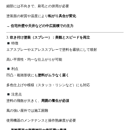
細部には不向きで、刷毛との併用が必要
塗装面の材質や温度により
転がり具合が変化
→
住宅外壁や天井などの中広面積での主力
3.
吹き付け塗装（スプレー）：美観とスピードを両立
特徴
エアスプレーやエアレススプレーで塗料を霧状にして噴射
高い平滑性・均一な仕上がりが可能
利点
凹凸・複雑形状にも
塗料がムラなく届く
多色仕上げや模様（スタッコ・リシンなど）にも対応
注意点
塗料の飛散が大きく、
周囲の養生が必須
風の強い屋外では施工困難
使用機器のメンテナンスと操作熟練度が必要