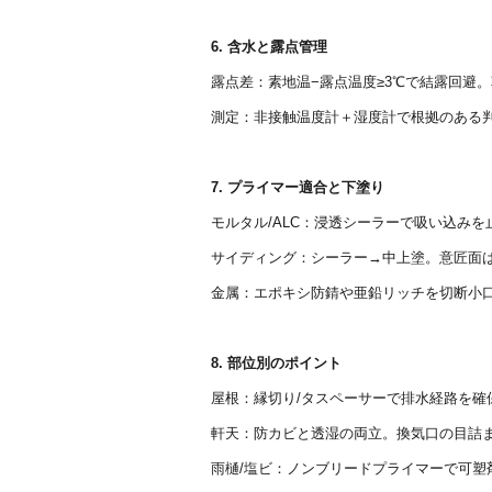
6. 含水と露点管理
露点差：素地温−露点温度≥3℃で結露回避
測定：非接触温度計＋湿度計で根拠のある
7. プライマー適合と下塗り
モルタル/ALC：浸透シーラーで吸い込み
サイディング：シーラー→中上塗。意匠面
金属：エポキシ防錆や亜鉛リッチを切断小
8. 部位別のポイント
屋根：縁切り/タスペーサーで排水経路を確
軒天：防カビと透湿の両立。換気口の目詰
雨樋/塩ビ：ノンブリードプライマーで可塑