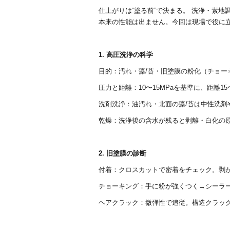
b
仕上がりは“塗る前”で決まる。 洗浄・素
o
本来の性能は出ません。今回は現場で役に
o
k
1. 高圧洗浄の科学
目的：汚れ・藻/苔・旧塗膜の粉化（チョー
圧力と距離：10〜15MPaを基準に、距離1
洗剤洗浄：油汚れ・北面の藻/苔は中性洗剤
乾燥：洗浄後の含水が残ると剥離・白化の原
2. 旧塗膜の診断
付着：クロスカットで密着をチェック。剥
チョーキング：手に粉が強くつく→シーラ
ヘアクラック：微弾性で追従。構造クラッ