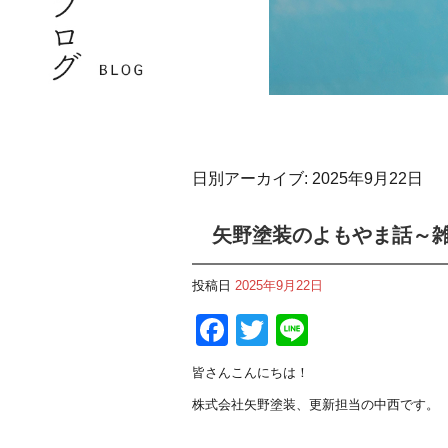
日別アーカイブ:
2025年9月22日
矢野塗装のよもやま話～
投稿日
2025年9月22日
F
T
Li
a
wi
n
皆さんこんにちは！
c
tt
e
株式会社矢野塗装、更新担当の中西です。
e
er