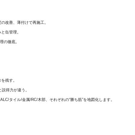
度の改善、薄付けで再施工。
みと缶管理。
管理の徹底。
方を残す。
と説得力が違う。
ALC/タイル/金属/RC/木部、それぞれの“勝ち筋”を地図化します。