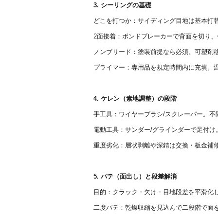
3. シーリングの基礎
どこを打つか：サイディング目地は基本打
2面接着：ボンドブレーカーで背面を切り、
ノンブリード：塗装前提なら必須。可塑剤移
プライマー：専用品を規定時間内に充填。
4. ケレン（素地調整）の段階
手工具：ワイヤーブラシ/スクレーパー。不
電動工具：サンダー/グラインダーで足付け。#8
重度劣化：層状剥離や深錆は交換・板金補
5. パテ（面出し）と段差解消
目的：クラック・欠け・目地段差を平滑化
二度パテ：乾燥収縮を見込んで二段階で面