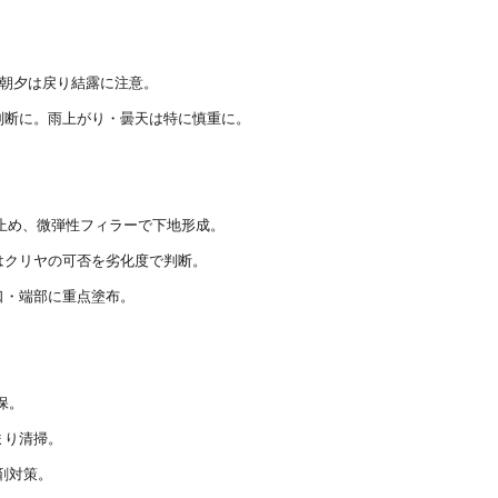
。朝夕は戻り結露に注意。
判断に。雨上がり・曇天は特に慎重に。
を止め、微弾性フィラーで下地形成。
はクリヤの可否を劣化度で判断。
口・端部に重点塗布。
保。
まり清掃。
剤対策。