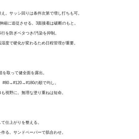
替え。サッシ回りは条件次第で増し打ちも可。
伸縮に追従させる。3面接着は破断のもと。
行を防ぎベタつき/汚染を抑制。
温湿度で硬化が変わるため日程管理が重要。
陸を取って健全面を露出。
0→#120→#180の順で均し。
修も視野に。無理な塗り重ねは短命。
して仕上がりを整える。
を作る。サンドペーパーで肌合わせ。