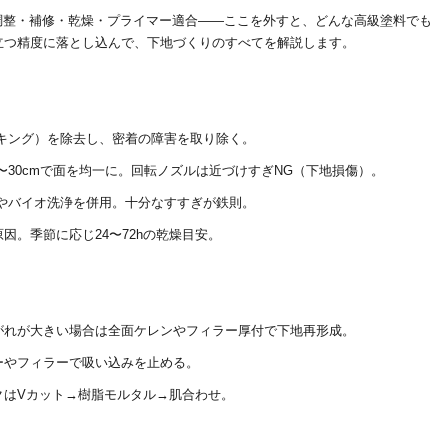
地調整・補修・乾燥・プライマー適合——ここを外すと、どんな高級塗料でも
立つ精度に落とし込んで、下地づくりのすべてを解説します。
キング）を除去し、密着の障害を取り除く。
5〜30cmで面を均一に。回転ノズルは近づけすぎNG（下地損傷）。
やバイオ洗浄を併用。十分なすすぎが鉄則。
因。季節に応じ24〜72hの乾燥目安。
がれが大きい場合は全面ケレンやフィラー厚付で下地再形成。
ーやフィラーで吸い込みを止める。
クはVカット→樹脂モルタル→肌合わせ。