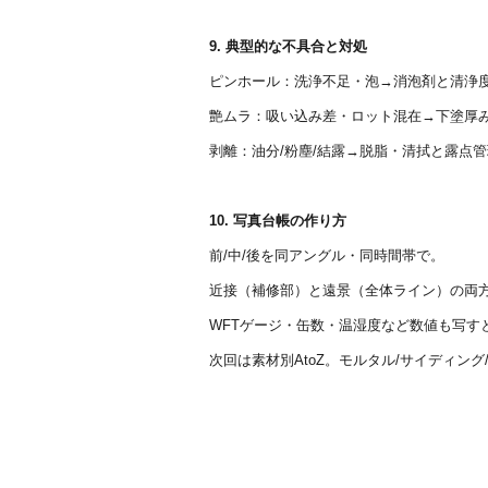
9. 典型的な不具合と対処 ‍‍
ピンホール：洗浄不足・泡→消泡剤と清浄
艶ムラ：吸い込み差・ロット混在→下塗厚
剥離：油分/粉塵/結露→脱脂・清拭と露点
10. 写真台帳の作り方
前/中/後を同アングル・同時間帯で。
近接（補修部）と遠景（全体ライン）の両
WFTゲージ・缶数・温湿度など数値も写す
次回は素材別AtoZ。モルタル/サイディング/